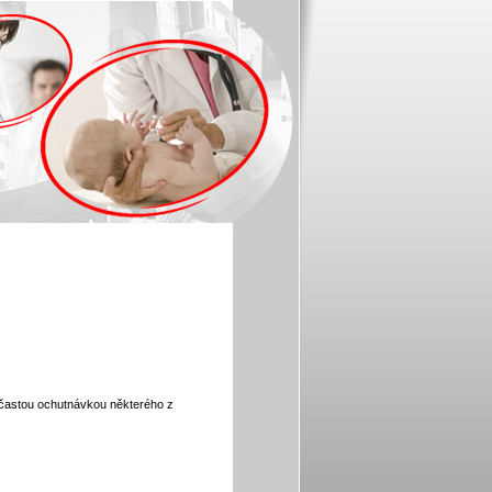
 častou ochutnávkou některého z