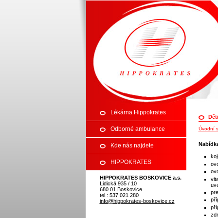
Zdravotní středisko
Lékárna Hippokrates
Dět
Odborné ambulance
Úvodní s
Nabídka
Kde nás najdete
ko
HIPPOKRATES
ov
ov
HIPPOKRATES BOSKOVICE a.s.
BOSKOVICE a.s.
vit
Lidická 935 / 10
uv
680 01 Boskovice
pre
tel.: 537 021 280
př
info@hippokrates-boskovice.cz
pří
zdr