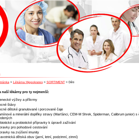
 Hippokrates Boskovice a.s.
i
tránka
>
Lékárna Hippokrates
>
SORTIMENT
>
Děti
 naší lékárny pro ty nejmenší:
jenecké výživy a příkrmy
ocné štávy
ocné dětské granulované i porcované čaje
amínové a minerální doplňky stravy (Marťánci, CEM-M Shrek, Spiderman, Calibrum junior) s
edených
biotické a probiotické přípravky k úpravě zažívání
ípravky pro pohodové cestování
pravky na zvýšení imunity
avotnická dětská obuv (jarní, letní, podzimní, zimní)