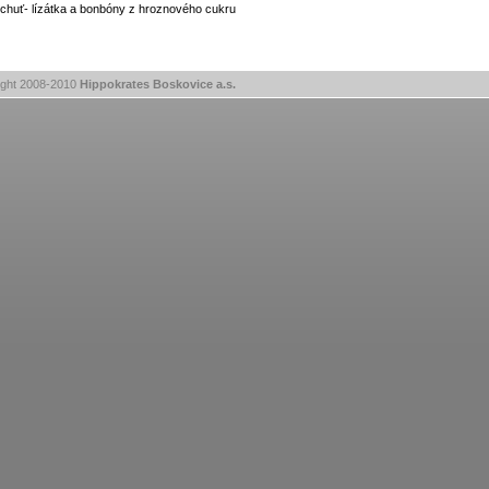
chuť- lízátka a bonbóny z hroznového cukru
ight 2008-2010
Hippokrates Boskovice a.s.