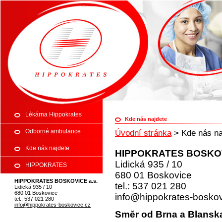
Zdravotní středisko Hippokrates Bo
Lékárna Hippokrates
Kde nás najdete
Odborné ambulance
Úvodní stránka
>
Kde nás na
Kde nás najdete
HIPPOKRATES BOSKOV
Lidická 935 / 10
HIPPOKRATES
680 01 Boskovice
HIPPOKRATES BOSKOVICE a.s.
BOSKOVICE a.s.
tel.: 537 021 280
Lidická 935 / 10
680 01 Boskovice
info@hippokrates-boskov
tel.: 537 021 280
info@hippokrates-boskovice.cz
Směr od Brna a Blansk