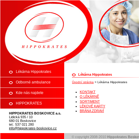
Zdravotní středisko Hippokrates Bo
Lékárna Hippokrates
Lékárna Hippokrates
Odborné ambulance
Úvodní stránka
>
Lékárna Hippokrates
KONTAKT
Kde nás najdete
O LÉKÁRNĚ
SORTIMENT
HIPPOKRATES
LÉKOVÉ KARTY
BRÁNA ZDRAVÍ
HIPPOKRATES BOSKOVICE a.s.
BOSKOVICE a.s.
Lidická 935 / 10
680 01 Boskovice
tel.: 537 021 280
info@hippokrates-boskovice.cz
© copyright 2008-2010
Hippokrates Boskov